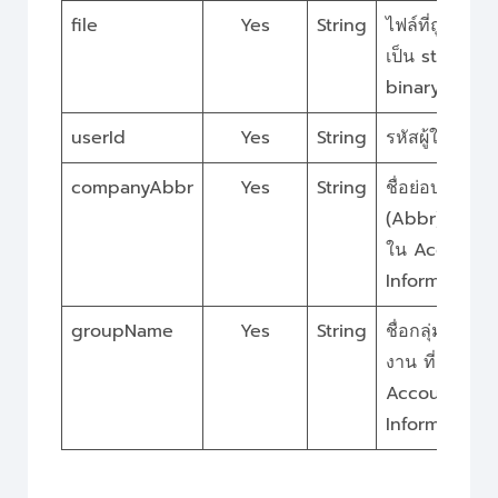
file
Yes
String
ไฟล์ที่ถูกแปลง
เป็น string
binary
userId
Yes
String
รหัสผู้ใช้งาน
companyAbbr
Yes
String
ชื่อย่อบริษัท
(Abbr) ที่อยู่
ใน Account
Information
groupName
Yes
String
ชื่อกลุ่มผู้ใช้
งาน ที่อยู่ใน
Account
Information