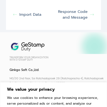
Response Code
Import Data
and Message
TRANSFORM YOUR ORGANIZATION
WITH E-STAMP DUTY
Ginkgo Soft Co.,Ltd.
140/30 2nd floor, Soi Ratchadapisek 29 (Ratchapracha 4), Ratchadapisek
Rd., Chatuchak, Chatuchak, Bangkok 10900
We value your privacy
Support : 02-026-5255
We use cookies to enhance your browsing experience,
serve personalized ads or content, and analyze our
Features