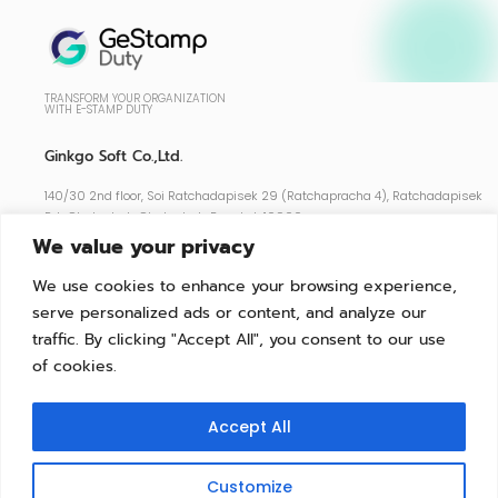
TRANSFORM YOUR ORGANIZATION
WITH E-STAMP DUTY
Ginkgo Soft Co.,Ltd.
140/30 2nd floor, Soi Ratchadapisek 29 (Ratchapracha 4), Ratchadapisek
Rd., Chatuchak, Chatuchak, Bangkok 10900
We value your privacy
Support : 02-026-5255
We use cookies to enhance your browsing experience,
serve personalized ads or content, and analyze our
Features
traffic. By clicking "Accept All", you consent to our use
Contact
of cookies.
Support
FAQ
Accept All
Terms and Conditions
Customize
Docs