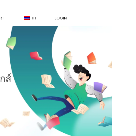
RT
TH
LOGIN
กส์